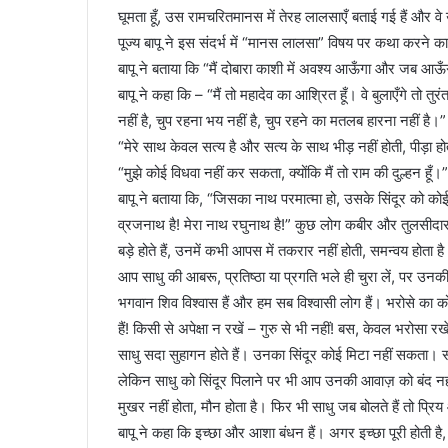
घूमता हूँ, उस रामचरितमानस में तेरह लालसाएँ बताई गई हैं और वे 
पूज्य बापू ने इस संदर्भ में “मानस लालसा” विषय पर कथा करने क
बापू ने बताया कि “मैं दोबारा काशी में अवश्य आऊँगा और जब 
बापू ने कहा कि – “मैं तो महादेव का आश्रित हूँ। वे बुलाएँगे तो 
नहीं है, चुप रहना भय नहीं है, चुप रहने का मतलब हारना नहीं है।”
“मेरे साथ केवल सत्य है और सत्य के साथ भीड़ नहीं होती, पीड़ा होत
“मुझे कोई विधवा नहीं कर सकता, क्योंकि मैं तो राम की दुल्हन हूँ।”
बापू ने बताया कि, “जिसका नाथ परमात्मा हो, उसके सिंदूर को कोई
व्रजनाथ है! मेरा नाथ रघुनाथ है!” कुछ लोग कबीर और तुलसीदासजी
बड़े होते हैं, उनमें कभी आपस में तकरार नहीं होती, समन्वय होता है
आप साधु की आबरू, प्रतिष्ठा या प्रगति भले ही चुरा लें, पर उन
भगवान शिव विश्वास हैं और हम सब विश्वासी लोग हैं। भरोसे का कोई
हैं! किसी से अपेक्षा न रखें – गुरु से भी नहीं! बस, केवल भरोसा रख
साधु सदा सुहागन होते हैं। उनका सिंदूर कोई मिटा नहीं सकता। सौरा
लेकिन साधु को सिंदूर पिलाने पर भी आप उनकी आवाज़ को बंद नह
मुखर नहीं होता, मौन होता है। फिर भी साधु जब बोलते हैं तो प्रिय
बापू ने कहा कि इच्छा और आशा बंधन हैं। अगर इच्छा पूरी होती है