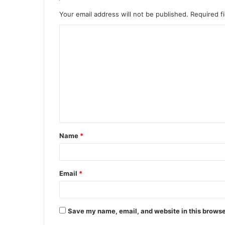
Your email address will not be published.
Required f
C
o
m
m
e
n
t
Name
*
*
Email
*
Save my name, email, and website in this browse