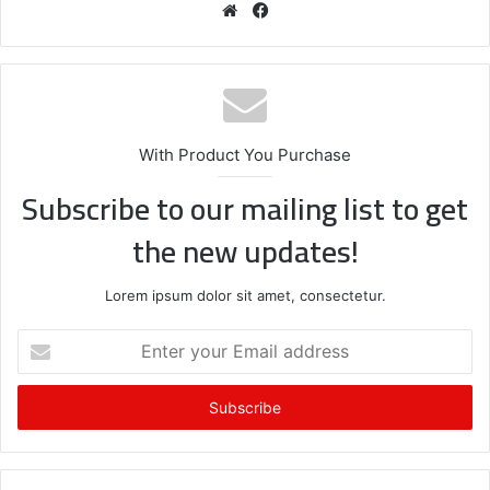
We
Fa
bsi
ce
te
bo
ok
With Product You Purchase
Subscribe to our mailing list to get
the new updates!
Lorem ipsum dolor sit amet, consectetur.
E
n
t
e
r
y
o