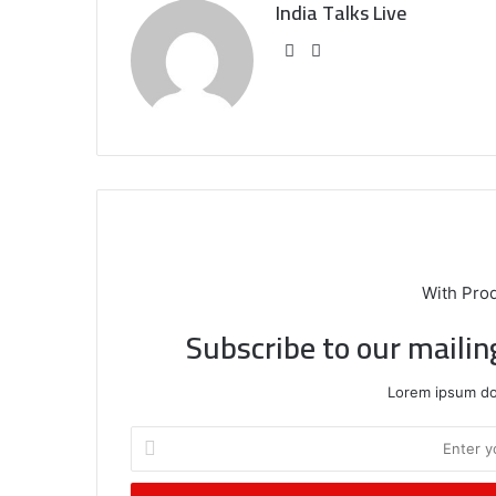
India Talks Live
We
Fa
bsi
ce
te
bo
ok
With Pro
Subscribe to our mailin
Lorem ipsum dol
E
n
t