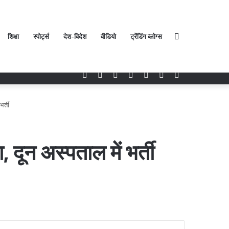
शिक्षा
स्पोर्ट्स
देश-विदेश
वीडियो
ट्रेंडिंग ब्लोग्स
Search
Facebook
Twitter
YouTube
Instagram
Log
Random
Sidebar
In
Article
र्ती
for
, दून अस्पताल में भर्ती