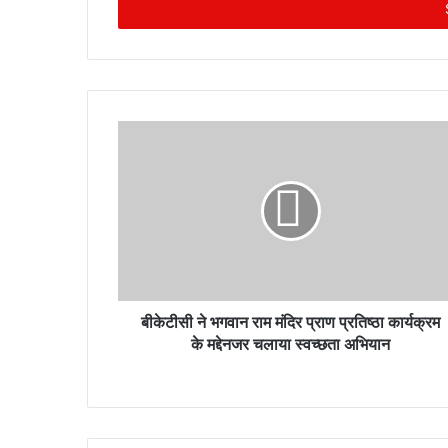
e
r
y
o
u
r
E
m
a
i
l
a
d
d
r
बीकेटीसी ने भगवान राम मंदिर प्राण प्रतिष्ठा कार्यक्रम
e
के मद्देनजर चलाया स्वच्छता अभियान
s
s