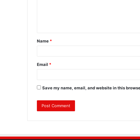
m
e
n
t
Name
*
*
Email
*
Save my name, email, and website in this browse