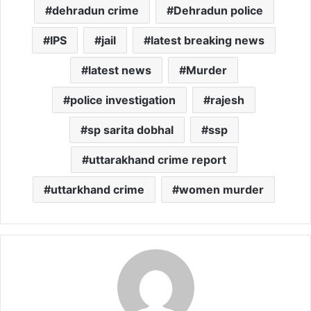
dehradun crime
Dehradun police
IPS
jail
latest breaking news
latest news
Murder
police investigation
rajesh
sp sarita dobhal
ssp
uttarakhand crime report
uttarkhand crime
women murder