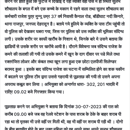
करने पर ज्ञात हुआ कि फुटेज में दिखाई दे रहा व्यक्ति वहीं पास में ही स्थित सुलभ
शौचालय के बगल में बने एक कच्चे के मकान मे रहने वाला तथा सुलभ शौचालय का
कर्मचारी राजेश पुत्र मुन्नू उम्र 37 वर्ष निवासी कैनाल रोड, बॉडीघाट नदी किनारे,
थाना राजपुर, जनपद देहरादून है। बताये गये हुलिये के व्यक्ति के पास टीम पहुंची तो
वो पुलिस को देखकर घबरा गया, जिस पर पुलिस को उस व्यक्ति की भूमिका संदिग्ध
लगी। उसके शरीर पर काफी खरौंच के निशान थे, जिनके बारे मे उसने बताया कि
झाडियों से उसके शरीर पर खरोंचे आयी है। दौराने विवेचना जब संदिग्ध राजेश के
कमरे की तलाशी ली गयी तो उसके कमरे में खून के दाग दीवार पर पडे मिले तथा
रक्तरंजित लोअर और कंबल तथा खून लगा हुआ एक छोटा एलपीजी सिलेण्डर
बरामद हुआ । इसके बाद संदिग्ध राजेश का घटना में सम्मिलित होने का शक यकीन
में बदलने पर पुलिस टीम द्वारा उससे गहरायी से पूछताछ की गयी तो उसने अपना
अपराध कबूल कर लिया । अभियुक्त को अन्तर्गत धारा- 302, 201 भादवि में
रात्रि 09.02 बजे गिरफ्तार किया गया।
पूछताछ करने पर अभियुक्त ने बताया कि दिनांक 30-07-2023 की रात को
करीब 09.00 बजे जब वह रेलवे स्टेशन के पास शराब के ठेके के बाहर शराब पी
रहा था तो मृतका भी उसे वहीं पर मिली थी, वह भी वहीं पर शराब पी रही थी । दोनो
के बीच बातचीत होने के बाद उक्त महिला को वह अपने साथ अपने सुलभ शौचालय