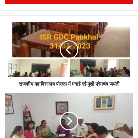
r
y
o
u
r
E
m
a
i
l
a
d
राजकीय महाविद्यालय पौखल में मनाई गई मुंशी प्रेमचंद जयंती
d
r
e
s
s