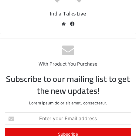
India Talks Live
We
Fa
bsi
ce
te
bo
ok
With Product You Purchase
Subscribe to our mailing list to get
the new updates!
Lorem ipsum dolor sit amet, consectetur.
E
n
t
e