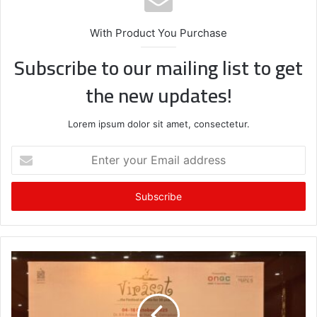
With Product You Purchase
Subscribe to our mailing list to get
the new updates!
Lorem ipsum dolor sit amet, consectetur.
E
n
t
e
r
y
o
u
r
E
m
a