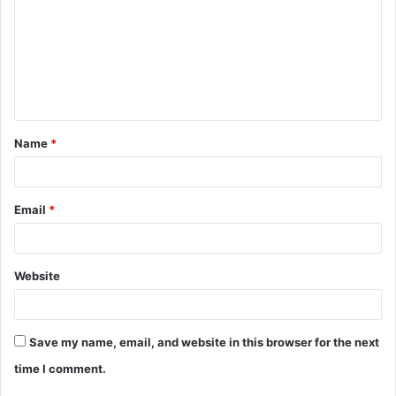
m
m
e
n
t
Name
*
*
Email
*
Website
Save my name, email, and website in this browser for the next
time I comment.