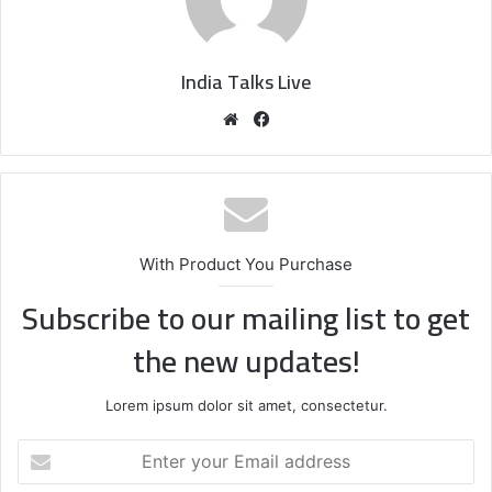
India Talks Live
We
Fa
bsi
ce
te
bo
ok
With Product You Purchase
Subscribe to our mailing list to get
the new updates!
Lorem ipsum dolor sit amet, consectetur.
E
n