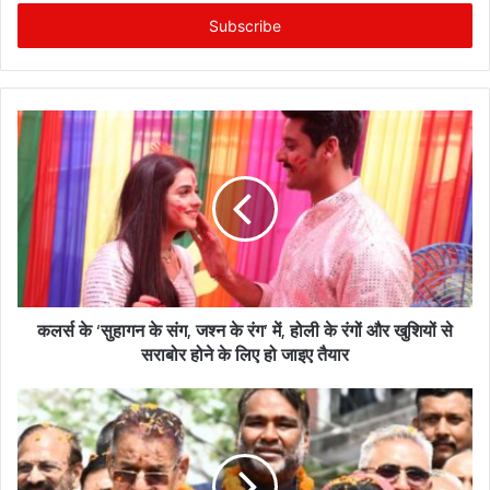
t
e
r
y
o
u
r
E
m
a
i
l
a
d
कलर्स के ‘सुहागन के संग, जश्न के रंग’ में, होली के रंगों और खुशियों से
d
सराबोर होने के लिए हो जाइए तैयार
r
e
s
s