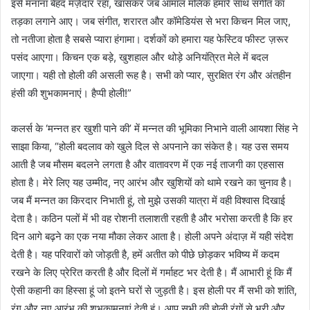
इसे मनाना बेहद मज़ेदार रहा, खासकर जब आमाल मलिक हमारे साथ संगीत का
तड़का लगाने आए। जब संगीत, शरारत और कॉमेडियंस से भरा किचन मिल जाए,
तो नतीजा होता है सबसे प्यारा हंगामा। दर्शकों को हमारा यह फेस्टिव फीस्ट ज़रूर
पसंद आएगा। किचन एक बड़े, खुशहाल और थोड़े अनियंत्रित मेले में बदल
जाएगा। यही तो होली की असली रूह है। सभी को प्यार, सुरक्षित रंग और अंतहीन
हंसी की शुभकामनाएं। हैप्पी होली!”
कलर्स के ‘मन्नत हर खुशी पाने की’ में मन्नत की भूमिका निभाने वाली आयशा सिंह ने
साझा किया, “होली बदलाव को खुले दिल से अपनाने का संकेत है। यह उस समय
आती है जब मौसम बदलने लगता है और वातावरण में एक नई ताजगी का एहसास
होता है। मेरे लिए यह उम्मीद, नए आरंभ और खुशियों को थामे रखने का चुनाव है।
जब मैं मन्नत का किरदार निभाती हूं, तो मुझे उसकी यात्रा में वही विश्वास दिखाई
देता है। कठिन पलों में भी वह रोशनी तलाशती रहती है और भरोसा करती है कि हर
दिन आगे बढ़ने का एक नया मौका लेकर आता है। होली अपने अंदाज़ में यही संदेश
देती है। यह परिवारों को जोड़ती है, हमें अतीत को पीछे छोड़कर भविष्य में कदम
रखने के लिए प्रेरित करती है और दिलों में गर्माहट भर देती है। मैं आभारी हूं कि मैं
ऐसी कहानी का हिस्सा हूं जो इतने घरों से जुड़ती है। इस होली पर मैं सभी को शांति,
रंग और नए आरंभ की शुभकामनाएं देती हूं। आप सभी की होली रंगों से भरी और