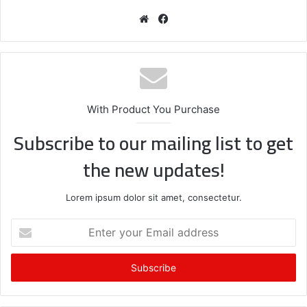
We
Fa
bsi
ce
te
bo
ok
With Product You Purchase
Subscribe to our mailing list to get
the new updates!
Lorem ipsum dolor sit amet, consectetur.
E
n
t
e
r
y