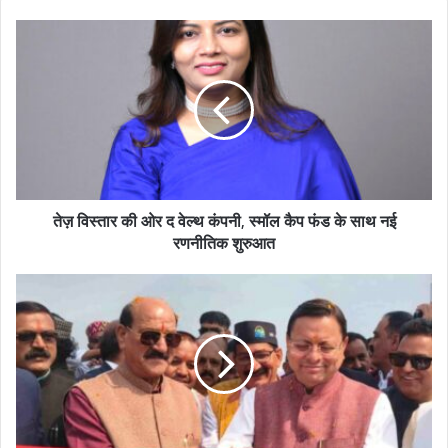
o
u
r
E
m
a
i
l
a
d
तेज़ विस्तार की ओर द वेल्थ कंपनी, स्मॉल कैप फंड के साथ नई
d
रणनीतिक शुरुआत
r
e
s
s