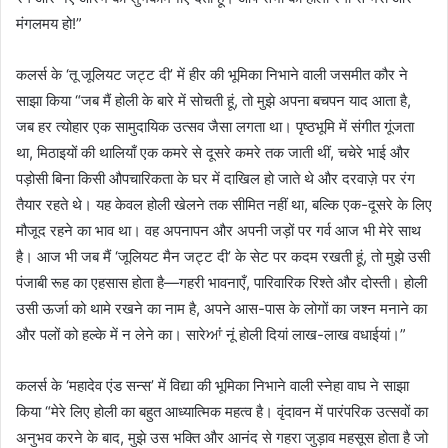
मंगलमय हो!”
कलर्स के ‘तू जूलियट जट्ट दी’ में हीर की भूमिका निभाने वाली जसमीत कौर ने
साझा किया “जब मैं होली के बारे में सोचती हूं, तो मुझे अपना बचपन याद आता है,
जब हर त्योहार एक सामुदायिक उत्सव जैसा लगता था। पृष्ठभूमि में संगीत गूंजता
था, मिठाइयों की थालियाँ एक कमरे से दूसरे कमरे तक जाती थीं, चचेरे भाई और
पड़ोसी बिना किसी औपचारिकता के घर में दाखिल हो जाते थे और दरवाज़े पर रंग
तैयार रहते थे। यह केवल होली खेलने तक सीमित नहीं था, बल्कि एक-दूसरे के लिए
मौजूद रहने का भाव था। वह अपनापन और अपनी जड़ों पर गर्व आज भी मेरे साथ
है। आज भी जब मैं ‘जूलियट मैन जट्ट दी’ के सेट पर कदम रखती हूं, तो मुझे उसी
पंजाबी रूह का एहसास होता है—गहरी भावनाएँ, पारिवारिक रिश्ते और दोस्ती। होली
उसी ऊर्जा को थामे रखने का नाम है, अपने आस-पास के लोगों का जश्न मनाने का
और पलों को हल्के में न लेने का। सारेਆਂ नूं होली दियां लाख-लाख वधाईयां।”
कलर्स के ‘महादेव एंड सन्स’ में विद्या की भूमिका निभाने वाली स्नेहा वाघ ने साझा
किया “मेरे लिए होली का बहुत आध्यात्मिक महत्व है। वृंदावन में पारंपरिक उत्सवों का
अनुभव करने के बाद, मुझे उस भक्ति और आनंद से गहरा जुड़ाव महसूस होता है जो