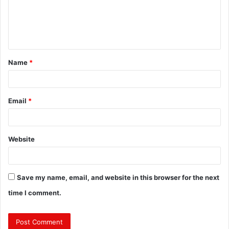
m
e
n
t
Name
*
*
Email
*
Website
Save my name, email, and website in this browser for the next
time I comment.