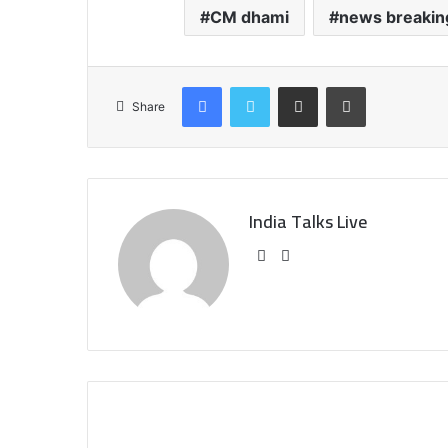
CM dhami
news breakin
Facebook
Twitter
Share via Email
Print
Share
India Talks Live
We
Fa
bsi
ce
te
bo
ok