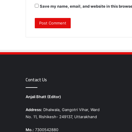
Save my name, email, and website in this browse
Contact Us
Anjali Bhatt (Editor)
Address:
Dhalwala, Gangotri Vihar, Ward
No. 11, Rishikesh- 249137, Uttarakhand
Mo.:
7300542880