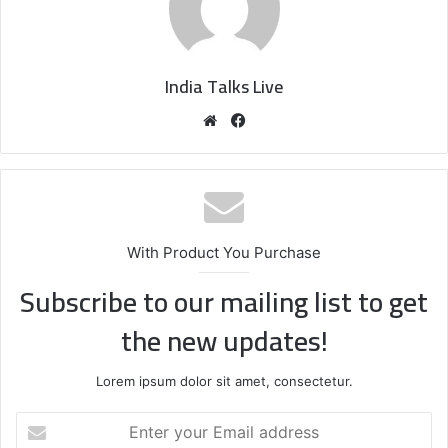
India Talks Live
We
Fa
bsi
ce
te
bo
ok
With Product You Purchase
Subscribe to our mailing list to get
the new updates!
Lorem ipsum dolor sit amet, consectetur.
E
n