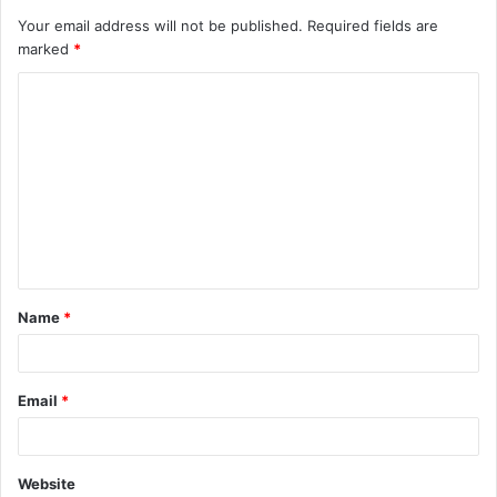
Your email address will not be published.
Required fields are
marked
*
C
o
m
m
e
n
t
Name
*
*
Email
*
Website