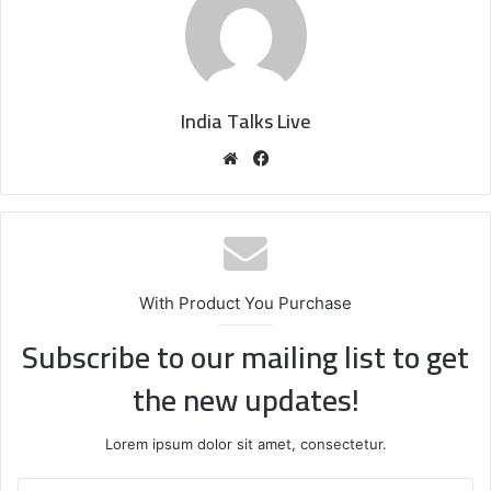
India Talks Live
We
Fa
bsi
ce
te
bo
ok
With Product You Purchase
Subscribe to our mailing list to get
the new updates!
Lorem ipsum dolor sit amet, consectetur.
E