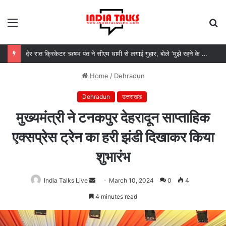
Menu
S
fo
देर रात क्रिकेटर ऋषभ पंत ने सीएम धामी से लगाई गुहार, बोले ‘मुझे रहने के लिए जगह नहीं मिल रही’
Home
/
Dehradun
Dehradun
उत्तराखंड
मुख्यमंत्री ने टनकपुर देहरादून साप्ताहिक
एक्सप्रेस ट्रेन का हरी झंडी दिखाकर किया
शुभारंभ
India Talks Live
Send
March 10, 2024
0
4
an
4 minutes read
email