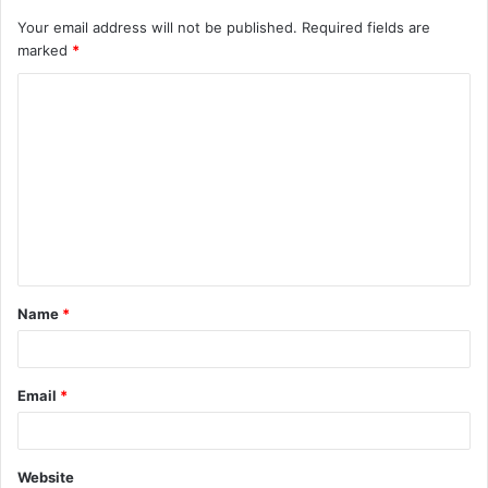
Your email address will not be published.
Required fields are
marked
*
C
o
m
m
e
n
t
Name
*
*
Email
*
Website