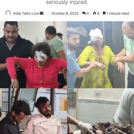
seriously injured.
India Talks Live
Send
October 8, 2023
0
8
1 minute read
an
email