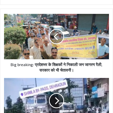
r
y
o
u
r
E
m
a
i
l
a
d
Big breaking: प्रदेशभर के शिक्षकों ने निकाली जन जागरण रैली,
d
सरकार को भी चेतावनी।
r
e
s
s