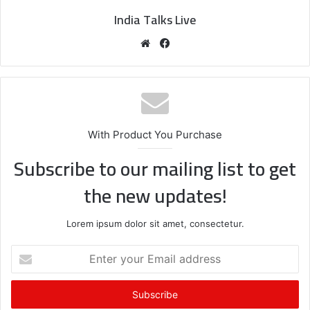
India Talks Live
We
Fa
bsi
ce
te
bo
ok
With Product You Purchase
Subscribe to our mailing list to get
the new updates!
Lorem ipsum dolor sit amet, consectetur.
E
n
t
e