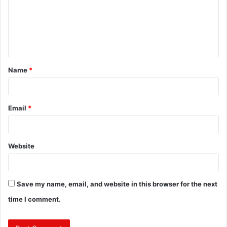
m
e
n
t
Name
*
*
Email
*
Website
Save my name, email, and website in this browser for the next
time I comment.