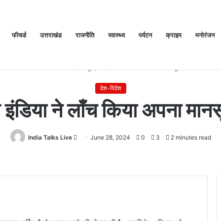
फीचर्ड
उत्तराखंड
राजनीति
स्वास्थ्य
पर्यटन
क्राइम
मनोरंजन
Home
/
देश-विदेश
/
बीएमडब्ल्यू ग्रुप इंडिया ने लाँच किया अपना मानसून सर्विस कैम्पेन
देश-विदेश
ुप इंडिया ने लाँच किया अपना मानसू
India Talks Live
Send
June 28, 2024
0
3
2 minutes read
an
email