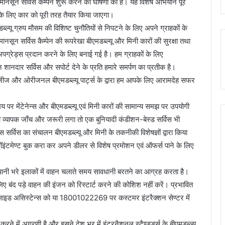
में मानसून सर्विस कैम्पेन शुरू करने की घोषणा की है। यह विशेष अभियान पूरे
े लिए कार को पूरी तरह तैयार किया जाएगा।
मडब्ल्यू ग्रुप मौसम की विशिष्ट चुनौतियों से निपटने के लिए अपने ग्राहकों के
मानसून सर्विस कैम्पेन की रूपरेखा बीएमडब्ल्यू और मिनी कारों की सुरक्षा तथा
यक अपग्रेड्स प्रदान करने के लिए बनाई गई है। हम ग्राहकों के लिए
 शानदार सर्विस और सपोर्ट देने के प्रति हमारे समर्पण का प्रतीक है।
नोलॉजीज और ओरीजनल बीएमडब्ल्यू पार्ट्स के द्वारा हम आपके लिए आरामदेह सफर
य पर मेंटेनेन्स और बीएमडब्ल्यू एवं मिनी कारों की सामान्य समझ पर उपयोगी
की व्यापक जाँच और जरूरी लगा तो एक बुनियादी कंडीशन-बेस्ड सर्विस भी
सर्विस का संचालन बीएमडब्ल्यू और मिनी के तकनीकी विशेषज्ञों द्वारा किया
अपॉइंटमेण्ट बुक करा कर अपने डीलर से विशेष प्रमोशन एवं ऑफर्स पाने के लिए
 और पानी भरे इलाकों में वाहन चलाते समय सावधानी बरतने का आग्रह करता है।
िए बंद पड़े वाहन की इंजन को रिस्टार्ट करने की कोशिश नहीं करें। प्रभावित
ाइड असिस्टेन्स को या 18001022269 पर कस्टमर इंटरैक्शन सेण्टर में
रने में अग्रणी है और इसने देश भर में इंटरनैशनल स्टैण्डर्ड्स के बीएमडब्ल्यू