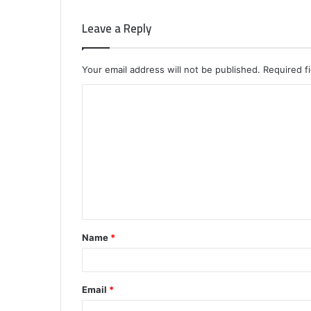
Leave a Reply
Your email address will not be published.
Required f
C
o
m
m
e
n
t
Name
*
*
Email
*