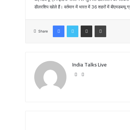
डीलरशिप खोले हैं। वर्तमान में भारत में 36 शहरों में बीएमडब्ल्यू ग
Facebook
Twitter
Share via Email
Print
Share
India Talks Live
We
Fa
bsi
ce
te
bo
ok