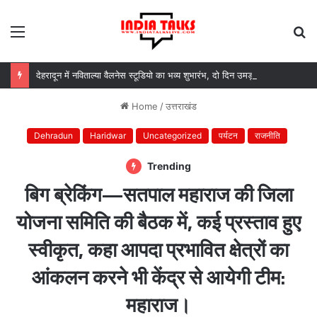
Menu
S
fo
देहरादून में नविताल्या वैलनेस स्टूडियो का भव्य शुभारंभ, दो दिन उमड़ा उत्साह, गणमान्य अतिथियों ने दी शुभकामनाएं
Home
/
उत्तराखंड
Dehradun
Haridwar
Uncategorized
पर्यटन
राजनीति
Trending
बिग ब्रेकिंग—सतपाल महाराज की जिला
योजना समिति की बैठक में, कई प्रस्ताव हुए
स्वीकृत, कहा आपदा प्रभावित क्षेत्रों का
आंकलन करने भी केंद्र से आयेगी टीम:
महाराज।