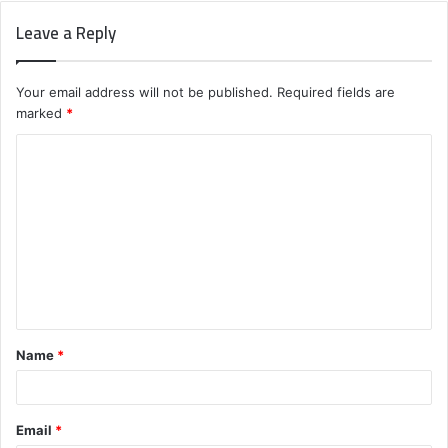
Leave a Reply
Your email address will not be published.
Required fields are
marked
*
C
o
m
m
e
n
t
Name
*
*
Email
*