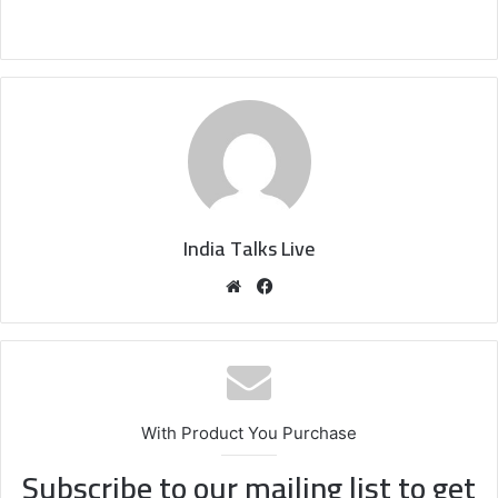
India Talks Live
We
Fa
bsi
ce
te
bo
ok
With Product You Purchase
Subscribe to our mailing list to get