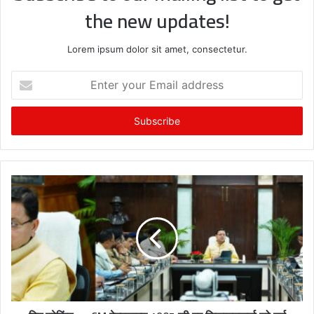
the new updates!
Lorem ipsum dolor sit amet, consectetur.
E
n
t
e
r
y
o
u
r
E
m
a
i
l
a
d
d