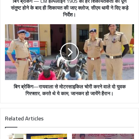
बिग ब्रेकिंग — CM हेल्पलाइन 1905 की हर शिकायतकर्ता को पूर्ण
संतुष्ट होने के बाद ही शिकायत की जाए क्लोज, सीएम धामी ने दिए कड़े
r
निर्देश।
e
s
s
बिग ब्रेकिंग—रायवाला से मोटरसाइकिल चोरी करने वाले दो युवक
गिरफ्तार, करते थे ये काम, जानकर हो जायेंगे हैरान।
Related Articles