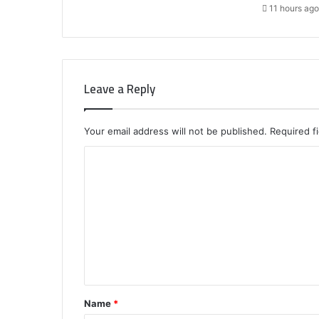
11 hours ago
Leave a Reply
Your email address will not be published.
Required f
C
o
m
m
e
n
t
Name
*
*