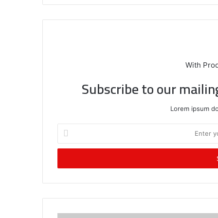
With Pro
Subscribe to our mailin
Lorem ipsum dol
E
n
t
e
r
y
o
u
r