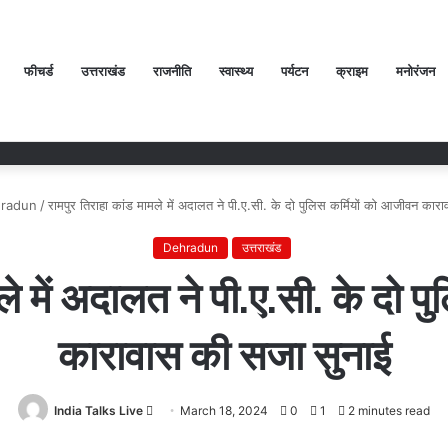
फीचर्ड
उत्तराखंड
राजनीति
स्वास्थ्य
पर्यटन
क्राइम
मनोरंजन
radun
/
रामपुर तिराहा कांड मामले में अदालत ने पी.ए.सी. के दो पुलिस कर्मियों को आजीवन कार
Dehradun
उत्तराखंड
ले में अदालत ने पी.ए.सी. के दो 
कारावास की सजा सुनाई
India Talks Live
Send
March 18, 2024
0
1
2 minutes read
an