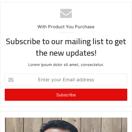
te
bo
ok
With Product You Purchase
Subscribe to our mailing list to get
the new updates!
Lorem ipsum dolor sit amet, consectetur.
E
n
t
e
r
y
o
u
r