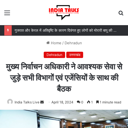
Menu
S
fo
गुजरात और केरल में अतिवृष्टि के कारण दिवंगत हुए लोगों को मोरारी बापू की श्रद्धांजलि और उनके परिजनों को सहायता
Home
/
Dehradun
Dehradun
उत्तराखंड
मुख्य निर्वाचन अधिकारी ने आवश्यक सेवा से
जुड़े सभी विभागों एवं एजेंसियों के साथ की
बैठक
India Talks Live
Send
April 18, 2024
0
1
1 minute read
an
email