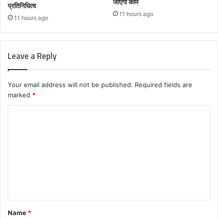
जाएगा काम
प्रतिनिधित्व
11 hours ago
11 hours ago
Leave a Reply
Your email address will not be published.
Required fields are
marked
*
C
o
m
m
e
n
t
Name
*
*