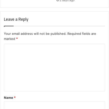
2 days ago
Leave a Reply
Your email address will not be published.
Required fields are
marked
*
C
o
m
m
e
n
t
Name
*
*