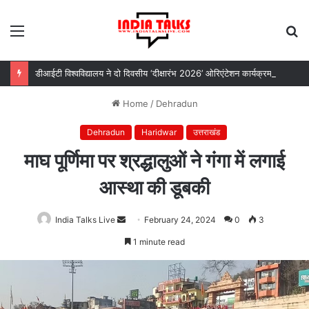
Menu
S
fo
डीआईटी विश्वविद्यालय ने दो दिवसीय ‘दीक्षारंभ 2026’ ओरिएंटेशन कार्यक्रम का किया आयोजन
Home
/
Dehradun
Dehradun
Haridwar
उत्तराखंड
माघ पूर्णिमा पर श्रद्धालुओं ने गंगा में लगाई
आस्था की डूबकी
India Talks Live
Send
February 24, 2024
0
3
an
1 minute read
email