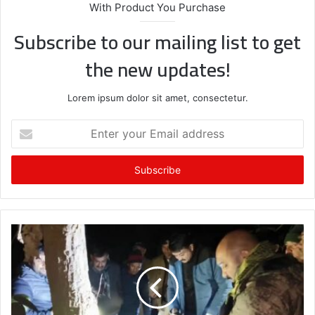
With Product You Purchase
Subscribe to our mailing list to get
the new updates!
Lorem ipsum dolor sit amet, consectetur.
E
n
t
e
r
y
o
u
r
E
m
a
i