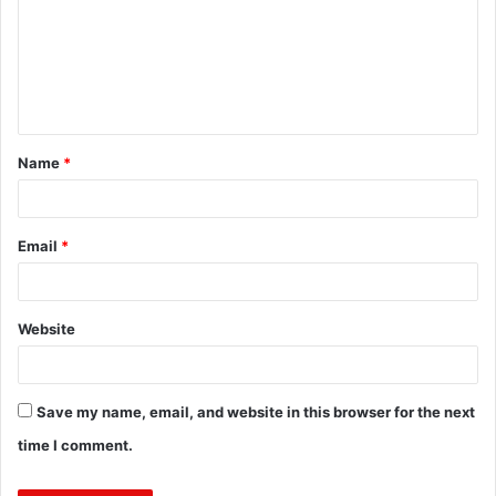
m
m
e
n
t
Name
*
*
Email
*
Website
Save my name, email, and website in this browser for the next
time I comment.