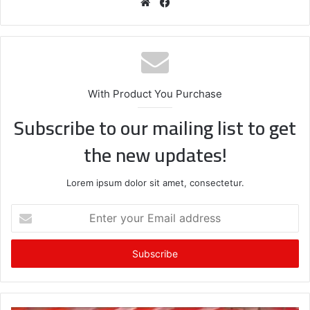
We
Fa
bsi
ce
te
bo
ok
With Product You Purchase
Subscribe to our mailing list to get
the new updates!
Lorem ipsum dolor sit amet, consectetur.
E
n
t
e
r
y
o