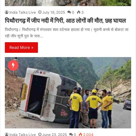
India Talks Live
July 16, 2025
0
3
पिथौरागढ़ में जीप नदी में गिरी, आठ लोगों की मौत, छह घायल
पिथौरागढ़। पिथौरागढ़ में मंगलवार शाम दर्दनाक हादसा हो गया। मुवानी कस्बे से बोकटा जा
रही जीप सुनी पुल के पास…
Read More »
India Talks Live
June 23, 2025
0
2,004