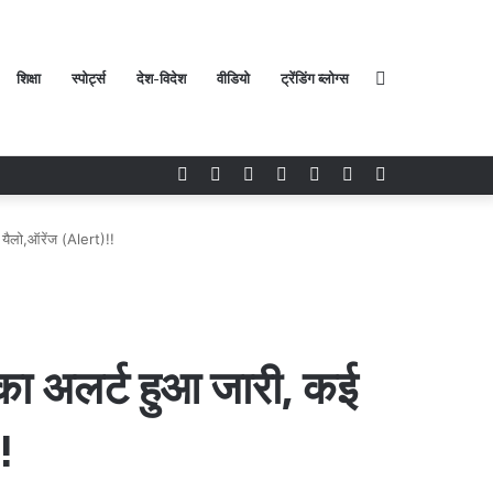
शिक्षा
स्पोर्ट्स
देश-विदेश
वीडियो
ट्रेंडिंग ब्लोग्स
Search
Facebook
Twitter
YouTube
Instagram
Log
Random
Sidebar
In
Article
for
 यैलो,ऑरेंज (Alert)!!
 का अलर्ट हुआ जारी, कई
!