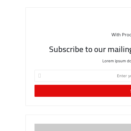
With Pro
Subscribe to our mailin
Lorem ipsum dol
E
n
t
e
r
y
o
u
r
E