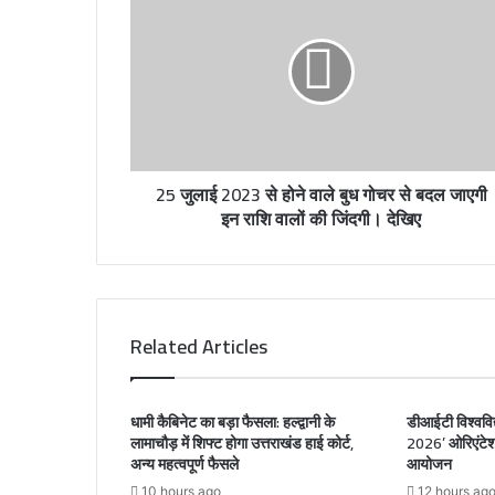
m
a
i
l
a
d
d
r
25 जुलाई 2023 से होने वाले बुध गोचर से बदल जाएगी
e
इन राशि वालों की जिंदगी। देखिए
s
s
Related Articles
धामी कैबिनेट का बड़ा फैसला: हल्द्वानी के
डीआईटी विश्वविद्
लामाचौड़ में शिफ्ट होगा उत्तराखंड हाई कोर्ट,
2026’ ओरिएंटेश
अन्य महत्वपूर्ण फैसले
आयोजन
10 hours ago
12 hours ag