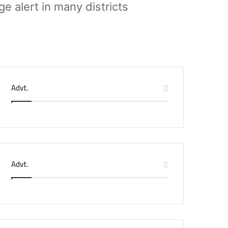
e alert in many districts
Advt.
Advt.