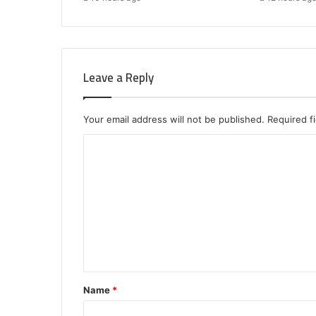
Leave a Reply
Your email address will not be published.
Required f
C
o
m
m
e
n
t
Name
*
*