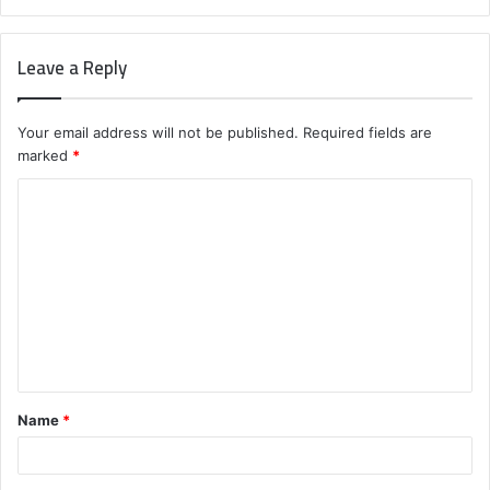
Leave a Reply
Your email address will not be published.
Required fields are
marked
*
C
o
m
m
e
n
t
Name
*
*