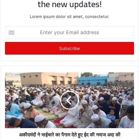
the new updates!
Lorem ipsum dolor sit amet, consectetur.
E
n
t
e
r
y
o
u
r
E
m
a
i
l
a
d
अकीदमंदों ने भाईचारे का पैगाम देते हुए ईद की नमाज अदा की
d