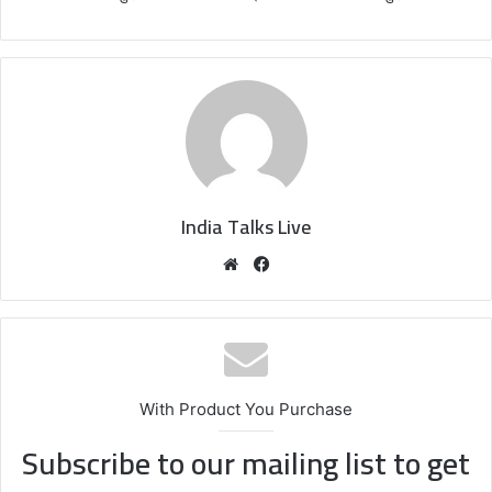
India Talks Live
We
Fa
bsi
ce
te
bo
ok
With Product You Purchase
Subscribe to our mailing list to get